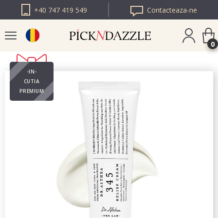
+40 747 419 549
Contacteaza-ne
0
-IN-
PICK N DAZZLE
CUTIA
BULGARIA
PREMIUM
PICK N DAZZLE
EUROPA