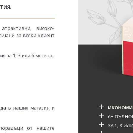
УТИЯ.
атрактивни, високо-
ъчани за всеки клиент
 за 1, 3 или 6 месеца.
ИКОНОМИ
ода в
нашия магазин
и
6+ ПЪЛНО
ЗА 1, 3 ИЛ
порадъци от нашите