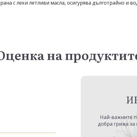
ана с леки летливи масла, осигурява дълготрайно и во
Оценка на продуктит
И
Най-важните пр
добра грижа за 