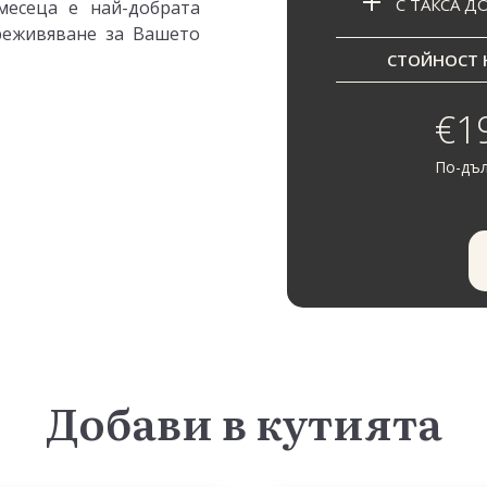
С ТАКСА Д
месеца е най-добрата
реживяване за Вашето
СТОЙНОСТ Н
€19
По-дъл
Добави в кутията