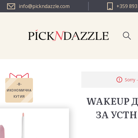
info@pickndazzle.com
+359 893
PICK N D
Sorry -
PICK N DA
-В-
ИКОНОМИЧНА
WAKEUP 
КУТИЯ
ЗА УСТН