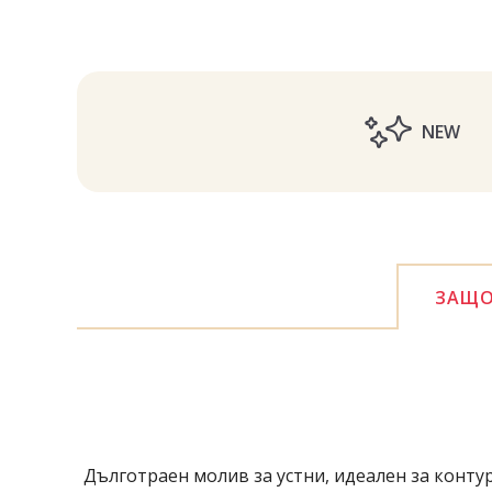
NEW
ЗАЩО
Дълготраен молив за устни, идеален за конту