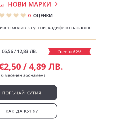
НОВИ МАРКИ
а :
0
ОЦЕНКИ
чен молив за устни, кадифено нанасяне
:
€6,56 / 12,83 ЛВ.
Спести 62%
€2,50 / 4,89 ЛВ.
с 6 месечен абонамент
ПОРЪЧАЙ КУТИЯ
КАК ДА КУПЯ?