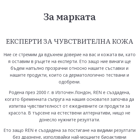
За марката
ЕКСПЕРТИ ЗА ЧУВСТВИТЕЛНА КОЖА
Ние се стремим да вдъхнем доверие на вас и кожата ви, като
я оставим в ръцете на експерти. Ето защо ние винаги ще
бъдем напълно прозрачни относно нашите съставки и
нашите продукти, които са дерматологично тествани и
одобрени.
Родена през 2000 г. в Източен Лондон, REN е създадена,
когато бременната съпруга на нашия основател започва да
изпитва чувствителност от ежедневните си продукти за
красота. В търсене на естествени алтернативи, нищо не
донесло нужните резултати.
Ето защо REN е създадена за постигане на видими резултати
без дразнене, използвайки най-мощните биоактивни