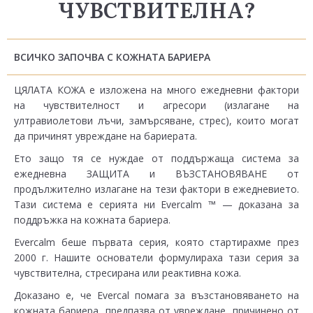
ЧУВСТВИТЕЛНА?
ВСИЧКО ЗАПОЧВА С КОЖНАТА БАРИЕРА
ЦЯЛАТА КОЖА е изложена на много ежедневни фактори
на чувствителност и агресори (излагане на
ултравиолетови лъчи, замърсяване, стрес), които могат
да причинят увреждане на бариерата.
Ето защо тя се нуждае от поддържаща система за
ежедневна ЗАЩИТА и ВЪЗСТАНОВЯВАНЕ от
продължително излагане на тези фактори в ежедневието.
Тази система е серията ни Evercalm ™ — доказана за
поддръжка на кожната бариера.
Evercalm беше първата серия, която стартирахме през
2000 г. Нашите основатели формулираха тази серия за
чувствителна, стресирана или реактивна кожа.
Доказано е, че Evercal помага за възстановяването на
кожната бариера, предпазва от увреждане, причинено от