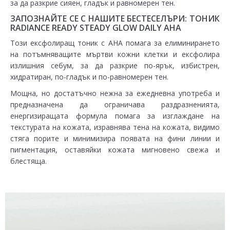
за да разкрие сияен, гладък и равномерен тен.​
ЗАПОЗНАЙТЕ СЕ С НАШИТЕ БЕСТЕСЕЛЪРИ: ТОНИК
RADIANCE READY STEADY GLOW DAILY AHA
Този ексфолиращ тоник с AHA помага за елиминирането
на потъмняващите мъртви кожни клетки и ексфолира
излишния себум, за да разкрие по-ярък, избистрен,
хидратиран, по-гладък и по-равномерен тен.
Мощна, но достатъчно нежна за ежедневна употреба и
предназначена да ограничава раздразненията,
енергизиращата формула помага за изглаждане на
текстурата на кожата, изравнява тена на кожата, видимо
стяга порите и минимизира появата на фини линии и
пигментация, оставяйки кожата мигновено свежа и
блестяща.