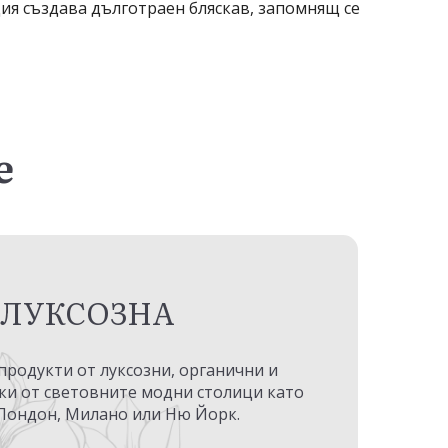
ия създава дълготраен бляскав, запомнящ се
е
ЛУКСОЗНА
 продукти от луксозни, органични и
ки от световните модни столици като
Лондон, Милано или Ню Йорк.