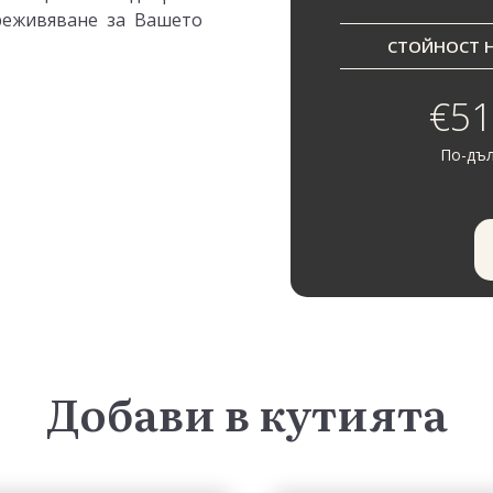
реживяване за Вашето
СТОЙНОСТ НА
€51
По-дъл
Добави в кутията