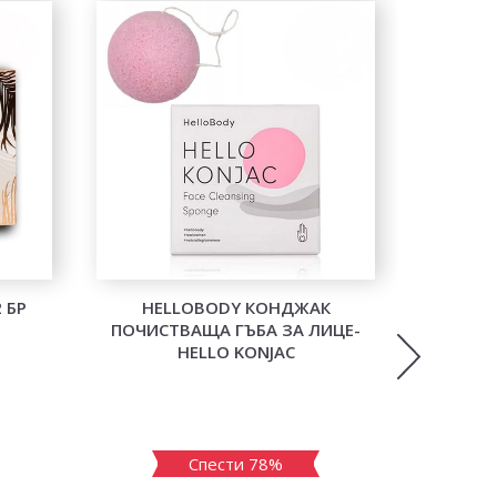
 БР
HELLOBODY КОНДЖАК
DOUCC
ПОЧИСТВАЩА ГЪБА ЗА ЛИЦЕ-
P
HELLO KONJAC
Спести 78%