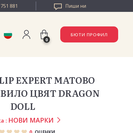
 751 881
Пиши ни
БЮТИ ПРОФИЛ
0
Регистрация
AZZLE РУМЪНИЯ
Вход
 LIP EXPERT МАТОВО
ZZLE ЕВРОПА
РВИЛО ЦВЯТ DRAGON
DOLL
НОВИ МАРКИ
а :
0
ОЦЕНКИ