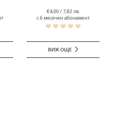
€4,00 / 7,82 лв.
нт
с 6 месечен абонамент
с 6 
ВИЖ ОЩЕ