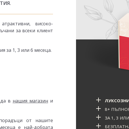
УТИЯ.
атрактивни, високо-
ъчани за всеки клиент
 за 1, 3 или 6 месеца.
ЛУКСОЗНИ
ода в
нашия магазин
и
8+ ПЪЛНО
ЗА 1, 3 ИЛ
порадъци от нашите
БЕЗПЛАТН
месеца е най-добрата