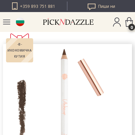
+359 893 751 881
Пиши ни
0
-В-
PICK N DAZZLE
ИКОНОМИЧНА
РУМЪНИЯ
КУТИЯ
PICK N DAZZLE
ЕВРОПА