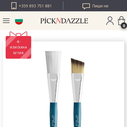
+359 893 751 881
Пиши ни
0
-В-
PICK N DAZZLE
ИЗИСКАНА
РУМЪНИЯ
КУТИЯ
PICK N DAZZLE
ЕВРОПА