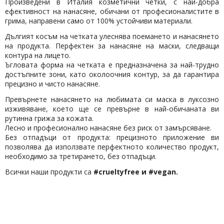
Произведени в Италия козметични четки, с най-добра
ефективност на нанасяне, обичани от професионалистите в
грима, направени само от 100% устойчиви материали.
Дългият косъм на четката улеснява поемането и нанасянето
на продукта. Перфектен за нанасяне на маски, следващи
контура на лицето.
Ъгловата форма на четката е предназначена за най-трудно
достъпните зони, като околоочния контур, за да гарантира
прецизно и чисто нанасяне.
Превърнете нанасянето на любимата си маска в луксозно
изживяване, което ще се превърне в най-обичаната ви
рутинна грижа за кожата.
Лесно и професионално нанасяне без риск от замърсяване.
Без отпадъци от продукта: прецизното приложение ви
позволява да използвате перфектното количество продукт,
необходимо за третирането, без отпадъци.
Всички наши продукти са
#crueltyfree и #vegan.