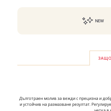
NEW
ЗАЩО
Дълготраен молив за вежди с прецизна и добр
и устойчив на размазване резултат. Регулиру
четка в