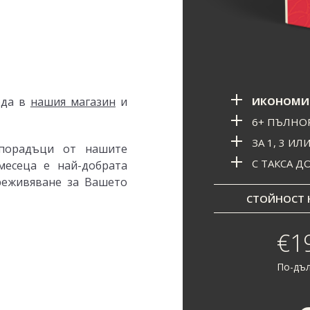
ИКОНОМИ
ода в
нашия магазин
и
6+ ПЪЛНО
ЗА 1, 3 ИЛ
порадъци от нашите
С ТАКСА Д
месеца е най-добрата
реживяване за Вашето
СТОЙНОСТ Н
€19
По-дъл