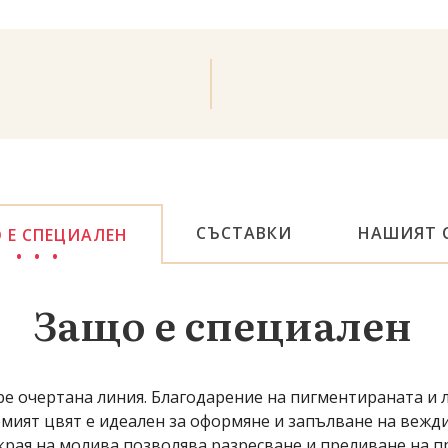
СЪСТАВКИ
НАШИЯТ 
 Е СПЕЦИАЛЕН
Защо е специален
е очертана линия. Благодарение на пигментираната и л
емият цвят е идеален за оформяне и запълване на вежди
 края на молива позволява разресване и преливане на п