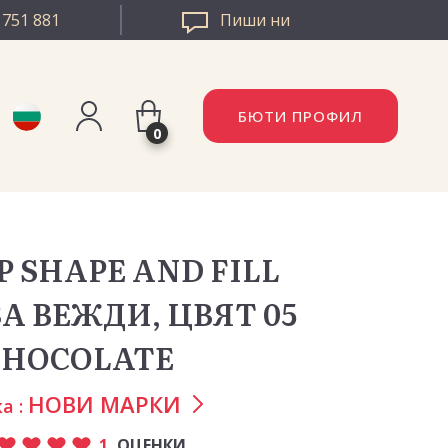
 751 881
Пиши ни
БЮТИ ПРОФИЛ
0
Регистрация
AZZLE РУМЪНИЯ
Вход
 SHAPE AND FILL
ZZLE ЕВРОПА
А ВЕЖДИ, ЦВЯТ 05
CHOCOLATE
НОВИ МАРКИ
а :
1
ОЦЕНКИ