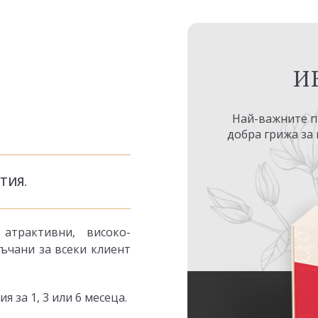
И
Най-важните пр
добра грижа за 
УТИЯ.
атрактивни, високо-
ъчани за всеки клиент
 за 1, 3 или 6 месеца.