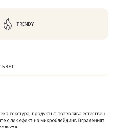
TRENDY
СЪВЕТ
ека текстура, продуктът позволява естествен
те с лек ефект на микроблейдинг. Вграденият
родукта.