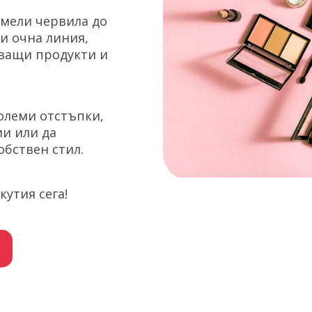
смели червила до
и очна линия,
ващи продукти и
големи отстъпки,
ии или да
бствен стил.
кутия сега!