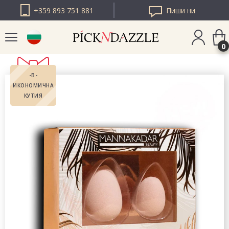
+359 893 751 881
Пиши ни
0
-В-
PICK N DAZZLE
ИКОНОМИЧНА
РУМЪНИЯ
КУТИЯ
PICK N DAZZLE
ЕВРОПА