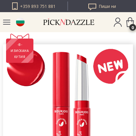
+359 893 751 881
Пиши ни
0
-В-
PICK N DAZZLE
ИЗИСКАНА
РУМЪНИЯ
КУТИЯ
PICK N DAZZLE
ЕВРОПА