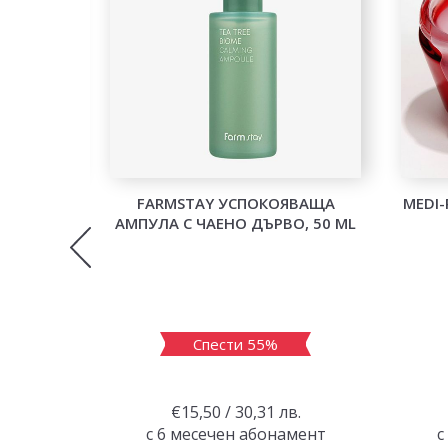
ER
FARMSTAY УСПОКОЯВАЩА
MEDI-
 ЧЕРЕН
АМПУЛА С ЧАЕНО ДЪРВО, 50 ML
НА КОЖА
Спести 55%
в.
€15,50 / 30,31 лв.
амент
с 6 месечен абонамент
с