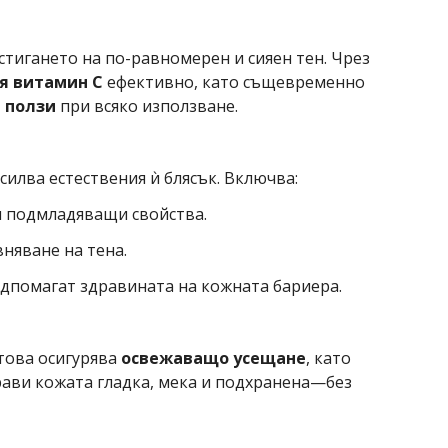
остигането на по-равномерен и сияен тен. Чрез
я витамин C
ефективно, като същевременно
 ползи
при всяко използване.
илва естествения ѝ блясък. Включва:
и подмладяващи свойства.
няване на тена.
одпомагат здравината на кожната бариера.
 това осигурява
освежаващо усещане
, като
прави кожата гладка, мека и подхранена—без