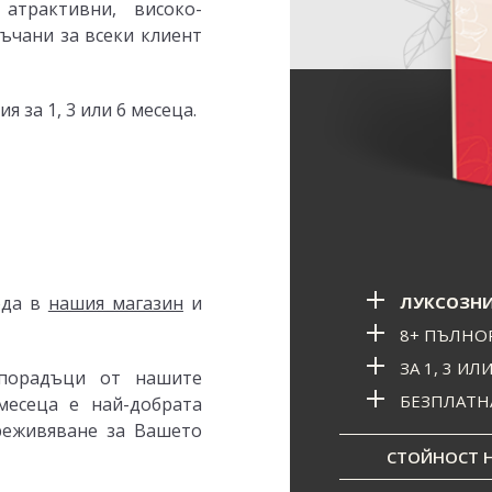
атрактивни, високо-
ъчани за всеки клиент
 за 1, 3 или 6 месеца.
ЛУКСОЗНИ
ода в
нашия магазин
и
8+ ПЪЛНО
ЗА 1, 3 ИЛ
порадъци от нашите
БЕЗПЛАТН
месеца е най-добрата
реживяване за Вашето
СТОЙНОСТ НА