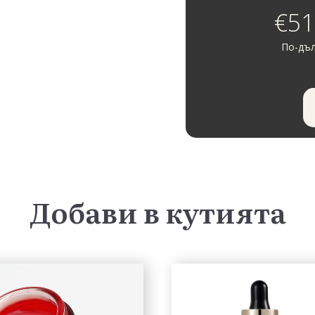
€51
По-дъл
Добави в кутията