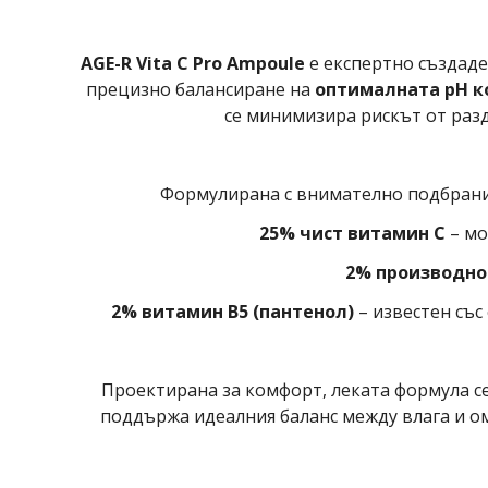
AGE-R Vita C Pro Ampoule
е експертно създаден
прецизно балансиране на
оптималната pH к
се минимизира рискът от раз
Формулирана с внимателно подбрани 
25% чист витамин C
– мо
2% производно
2% витамин B5 (пантенол)
– известен със
Проектирана за комфорт, леката формула се
поддържа идеалния баланс между влага и о