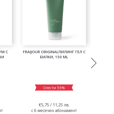
УМ С
FRAIJOUR ORIGINALПИЛИНГ ГЕЛ С
MEDI-
ВИ
БИЛКИ, 150 ML
BIO
Спести 55%
€5,75 / 11,25 лв.
€
нт
с 6 месечен абонамент
с 6 