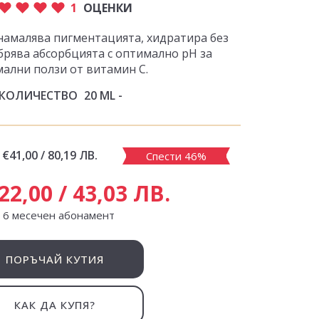
1
ОЦЕНКИ
намалява пигментацията, хидратира без
брява абсорбцията с оптимално pH за
ални ползи от витамин C.
КОЛИЧЕСТВО
20 ML
€41,00 / 80,19 ЛВ.
Спести 46%
22,00 / 43,03 ЛВ.
с 6 месечен абонамент
ПОРЪЧАЙ КУТИЯ
КАК ДА КУПЯ?