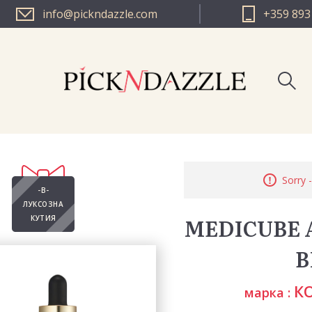
info@pickndazzle.com
+359 893
PICK N D
Sorry -
PICK N DA
-В-
ЛУКСОЗНА
MEDICUBE A
КУТИЯ
В
К
марка :