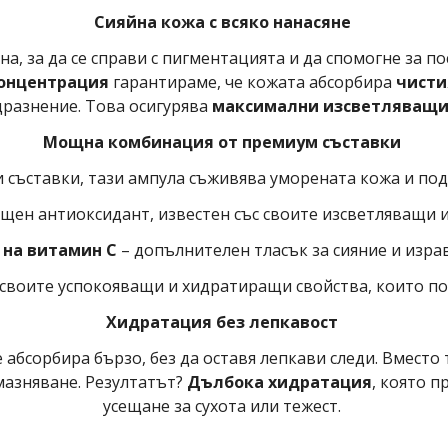
Сияйна кожа с всяко нанасяне
а, за да се справи с пигментацията и да спомогне за п
онцентрация
гарантираме, че кожата абсорбира
чисти
дразнение. Това осигурява
максимални изсветляващи
Мощна комбинация от премиум съставки
съставки, тази ампула съживява уморената кожа и подс
щен антиоксидант, известен със своите изсветляващи 
 на витамин C
– допълнителен тласък за сияние и израв
 своите успокояващи и хидратиращи свойства, които п
Хидратация без лепкавост
 абсорбира бързо, без да оставя лепкави следи. Вместо
мазняване. Резултатът?
Дълбока хидратация
, която 
усещане за сухота или тежест.