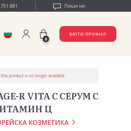
 751 881
Пиши ни
БЮТИ ПРОФИЛ
0
Регистрация
AZZLE РУМЪНИЯ
Вход
 this product is no longer available
ZZLE ЕВРОПА
GE-R VITA C СЕРУМ С
ИТАМИН Ц
ОРЕЙСКА КОЗМЕТИКА