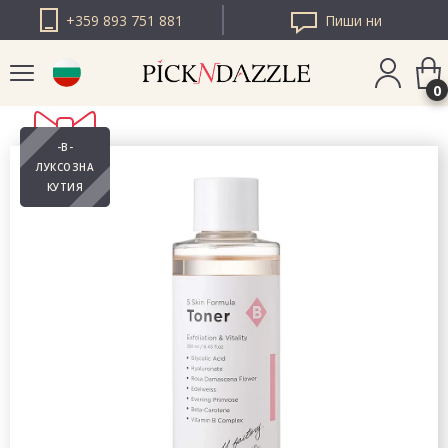
+359 893 751 881
Пиши ни
0
-В-
PICK N DAZZLE
ЛУКСОЗНА
РУМЪНИЯ
КУТИЯ
PICK N DAZZLE
ЕВРОПА