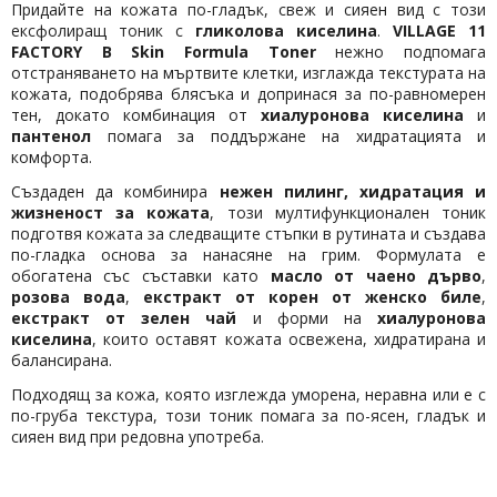
Придайте на кожата по-гладък, свеж и сияен вид с този
ексфолиращ тоник с
гликолова киселина
.
VILLAGE 11
FACTORY B Skin Formula Toner
нежно подпомага
отстраняването на мъртвите клетки, изглажда текстурата на
кожата, подобрява блясъка и допринася за по-равномерен
тен, докато комбинация от
хиалуронова киселина
и
пантенол
помага за поддържане на хидратацията и
комфорта.
Създаден да комбинира
нежен пилинг, хидратация и
жизненост за кожата
, този мултифункционален тоник
подготвя кожата за следващите стъпки в рутината и създава
по-гладка основа за нанасяне на грим. Формулата е
обогатена със съставки като
масло от чаено дърво
,
розова вода
,
екстракт от корен от женско биле
,
екстракт от зелен чай
и форми на
хиалуронова
киселина
, които оставят кожата освежена, хидратирана и
балансирана.
Подходящ за кожа, която изглежда уморена, неравна или е с
по-груба текстура, този тоник помага за по-ясен, гладък и
сияен вид при редовна употреба.