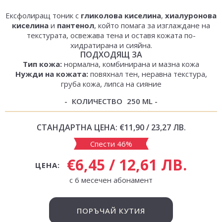
Ексфолиращ тоник с
гликолова киселина
,
хиалуронова
киселина
и
пантенол
, който помага за изглаждане на
текстурата, освежава тена и оставя кожата по-
хидратирана и сияйна.
ПОДХОДЯЩ ЗА
Тип кожа:
нормална, комбинирана и мазна кожа
Нужди на кожата:
повяхнал тен, неравна текстура,
груба кожа, липса на сияние
КОЛИЧЕСТВО
250 ML
СТАНДАРТНА ЦЕНА:
€11,90 / 23,27 ЛВ.
Спести 46%
€6,45 / 12,61 ЛВ.
ЦЕНА:
с 6 месечен абонамент
ПОРЪЧАЙ КУТИЯ