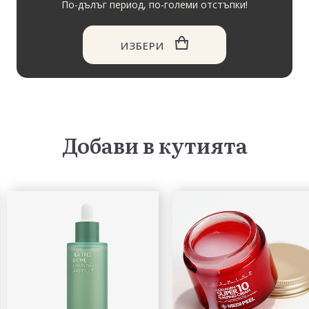
По-дълъг период, по-големи отстъпки!
ИЗБЕРИ
Добави в кутията