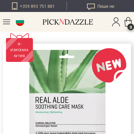
+359 893 751 881
Пиши ни
0
-В-
PICK N DAZZLE
ИЗИСКАНА
РУМЪНИЯ
КУТИЯ
PICK N DAZZLE
ЕВРОПА