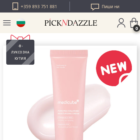
+359 893 751 881
Пиши ни
0
-В-
PICK N DAZZLE
ЛУКСОЗНА
РУМЪНИЯ
КУТИЯ
PICK N DAZZLE
ЕВРОПА