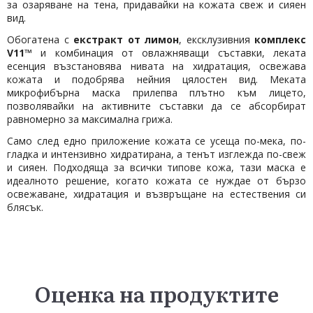
за озаряване на тена, придавайки на кожата свеж и сияен
вид.
Обогатена с
екстракт от лимон
, ексклузивния
комплекс
V11™
и комбинация от овлажняващи съставки, леката
есенция възстановява нивата на хидратация, освежава
кожата и подобрява нейния цялостен вид. Меката
микрофибърна маска прилепва плътно към лицето,
позволявайки на активните съставки да се абсорбират
равномерно за максимална грижа.
Само след едно приложение кожата се усеща по-мека, по-
гладка и интензивно хидратирана, а тенът изглежда по-свеж
и сияен. Подходяща за всички типове кожа, тази маска е
идеалното решение, когато кожата се нуждае от бързо
освежаване, хидратация и възвръщане на естествения си
блясък.
Оценка на продуктите