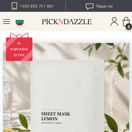
+359 893 751 881
Пиши ни
0
-В-
PICK N DAZZLE
ИЗИСКАНА
РУМЪНИЯ
КУТИЯ
PICK N DAZZLE
ЕВРОПА