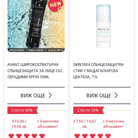
AVANT ШИРОКОСПЕКТЪРНА
SKIN1004 СЛЪНЦЕЗАЩИТЕН
СЛЪНЦЕЗАЩИТА ЗА ЛИЦЕ СЪС
СТИК С МАДАГАСКАРСКА
СЕРАДИМИ SPF50 50ML
ЦЕНТЕЛА, 7 G
ВИЖ ОЩЕ
ВИЖ ОЩЕ
Спести 88%
Спести 38%
€10,00 /
с 6 месечен
€7,50 / 14,67
с 6 месечен
19,56 лв.
абонамент
лв.
абонамент