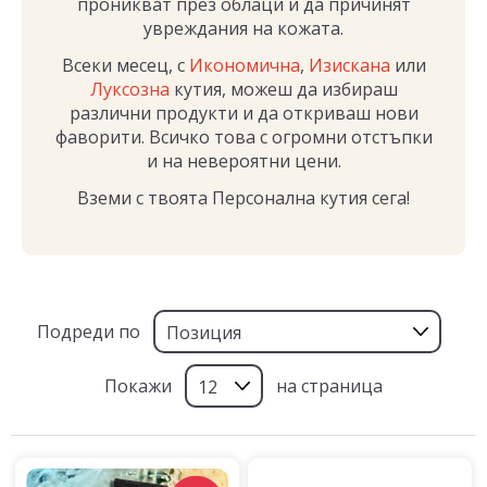
проникват през облаци и да причинят
увреждания на кожата.
Всеки месец, с
Икономична
,
Изискана
или
Луксозна
кутия, можеш да избираш
различни продукти и да откриваш нови
фаворити. Всичко това с огромни отстъпки
и на невероятни цени.
Вземи с твоята Персонална кутия сега!
Подреди по
Покажи
на страница