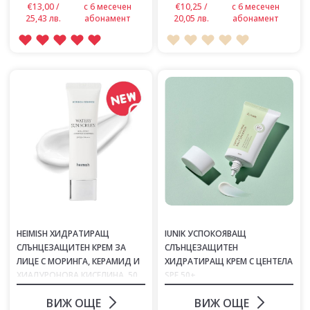
€13,00 /
с 6 месечен
€10,25 /
с 6 месечен
25,43 лв.
абонамент
20,05 лв.
абонамент
HEIMISH ХИДРАТИРАЩ
IUNIK УСПОКОЯВАЩ
СЛЪНЦЕЗАЩИТЕН КРЕМ ЗА
СЛЪНЦЕЗАЩИТЕН
ЛИЦЕ С МОРИНГА, КЕРАМИД И
ХИДРАТИРАЩ КРЕМ С ЦЕНТЕЛА
ХИАЛУРОНОВА КИСЕЛИНА, 50
SPF 50+
ML
ВИЖ ОЩЕ
ВИЖ ОЩЕ