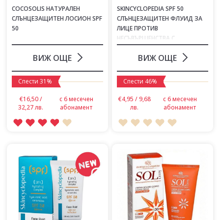
COCOSOLIS НАТУРАЛЕН
SKINCYCLOPEDIA SPF 50
СЛЪНЦЕЗАЩИТЕН ЛОСИОН SPF
СЛЪНЦЕЗАЩИТЕН ФЛУИД ЗА
50
ЛИЦЕ ПРОТИВ
НЕСЪВЪРШЕНСТВА С
НИАЦИНАМИД 50 ML
ВИЖ ОЩЕ
ВИЖ ОЩЕ
Спести 31%
Спести 46%
€16,50 /
с 6 месечен
€4,95 / 9,68
с 6 месечен
32,27 лв.
абонамент
лв.
абонамент