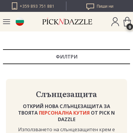
+359 893 751 881
Пиши ни
0
PICK N DAZZLE
РУМЪНИЯ
ФИЛТРИ
PICK N DAZZLE
ЕВРОПА
Слънцезащита
ОТКРИЙ НОВА СЛЪНЦЕЗАЩИТА ЗА
ТВОЯТА
ПЕРСОНАЛНА КУТИЯ
ОТ PICK N
DAZZLE
Използването на слънцезащитен крем е