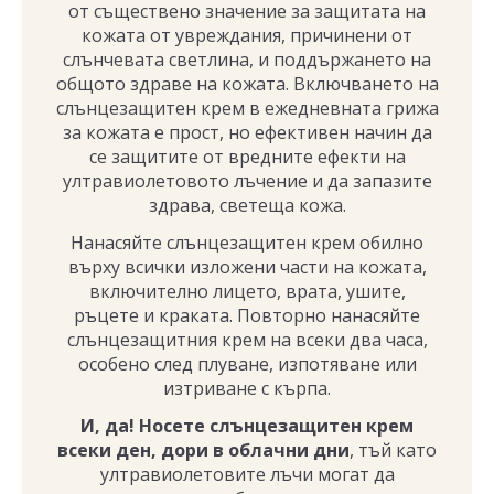
от съществено значение за защитата на
кожата от увреждания, причинени от
слънчевата светлина, и поддържането на
общото здраве на кожата. Включването на
слънцезащитен крем в ежедневната грижа
за кожата е прост, но ефективен начин да
се защитите от вредните ефекти на
ултравиолетовото лъчение и да запазите
здрава, светеща кожа.
Нанасяйте слънцезащитен крем обилно
върху всички изложени части на кожата,
включително лицето, врата, ушите,
ръцете и краката. Повторно нанасяйте
слънцезащитния крем на всеки два часа,
особено след плуване, изпотяване или
изтриване с кърпа.
И, да! Носете слънцезащитен крем
всеки ден, дори в облачни дни
, тъй като
ултравиолетовите лъчи могат да