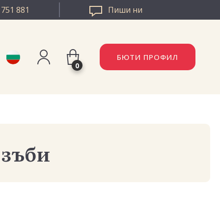
 751 881
Пиши ни
БЮТИ ПРОФИЛ
0
Регистрация
AZZLE РУМЪНИЯ
Вход
ZZLE ЕВРОПА
 зъби