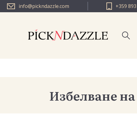
info@pickndazzle.com
+359 893
PICK N D
PICK N DA
Избелване на