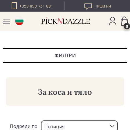
+359 893 751 881
Пиши ни
0
PICK N DAZZLE
РУМЪНИЯ
ФИЛТРИ
PICK N DAZZLE
ЕВРОПА
За коса и тяло
Подреди по