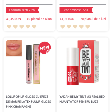
Economisesti 72%
Economisesti 72%
43,35 RON
сu planul de 6 luni
43,35 RON
сu planul de 6 luni
LOLLIPOP LIP GLOSS CU EFECT
YADAH BE MY TINT #3 REAL RED
DE MARIRE LATEX PLUMP GLOSS
NUANTATOR PENTRU BUZE
PINK CHAMPAGNE