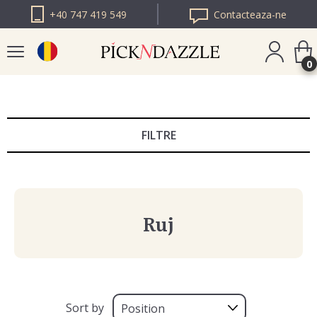
+40 747 419 549
Contacteaza-ne
0
PICK N DAZZLE
BULGARIA
FILTRE
PICK N DAZZLE
EUROPA
Ruj
Sort by