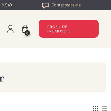
19 549
Contacteaza-ne
PROFIL DE
FRUMUSETE
0
istreaza-te
BULGARIA
n
EUROPA
r