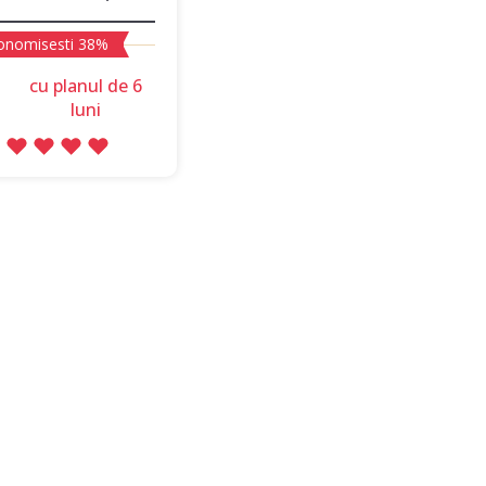
onomisesti 38%
сu planul de 6
luni