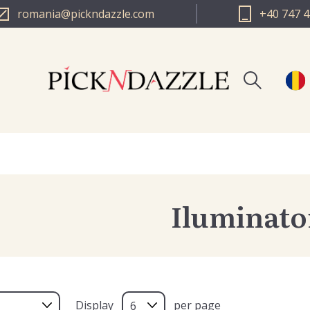
romania@pickndazzle.com
+40 747 4
Inreg
PICK N DAZZLE 
Log i
PICK N DAZZLE 
Iluminato
Display
per page