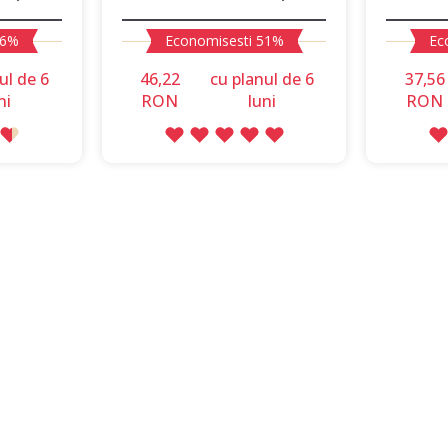
66%
Economisesti 51%
Ec
ul de 6
46,22
сu planul de 6
37,56
ni
RON
luni
RON