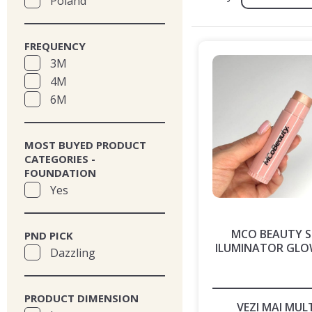
Poland
FREQUENCY
3M
4M
6M
MOST BUYED PRODUCT
CATEGORIES -
FOUNDATION
Yes
MCO BEAUTY S
PND PICK
ILUMINATOR GLO
Dazzling
PRODUCT DIMENSION
VEZI MAI MUL