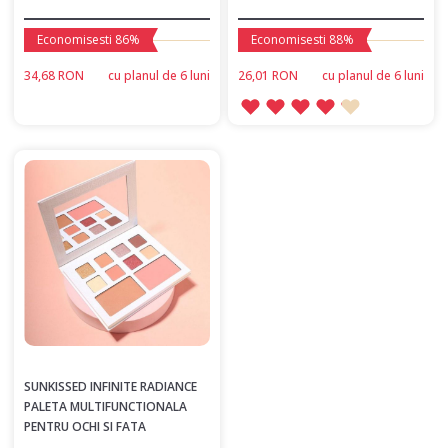
Economisesti 86%
Economisesti 88%
34,68 RON
сu planul de 6 luni
26,01 RON
сu planul de 6 luni
SUNKISSED INFINITE RADIANCE
PALETA MULTIFUNCTIONALA
PENTRU OCHI SI FATA