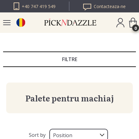
+40 747 419 549
Contacteaza-ne
0
PICK N DAZZLE
BULGARIA
FILTRE
PICK N DAZZLE
EUROPA
Palete pentru machiaj
Sort by