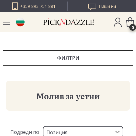
+359 893 751 881
Пиши ни
0
PICK N DAZZLE
РУМЪНИЯ
ФИЛТРИ
PICK N DAZZLE
ЕВРОПА
Молив за устни
Подреди по