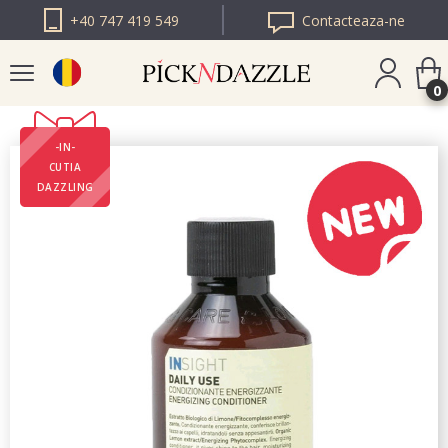
+40 747 419 549
Contacteaza-ne
0
-IN-
PICK N DAZZLE
CUTIA
BULGARIA
DAZZLING
PICK N DAZZLE
EUROPA