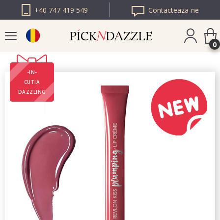
+40 747 419 549
Contacteaza-ne
0
-IN-
PICK N DAZZLE
CUTIA
BULGARIA
DAZZLING
PICK N DAZZLE
EUROPA