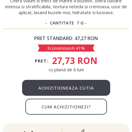
Ofera volum si efect de marire a buzelor, ofera culoare
intensa si stratificabila, textura neteda si cremoasa, usor de
aplicat, lasand buzele moi, hidratate si lucioase.
CANTITATE
7 G
PRET STANDARD:
47,27 RON
Economisesti 41%
27,73 RON
PRET:
сu planul de 6 luni
ACHIZITIONEAZA CUTIA
CUM ACHIZITIONEZI?