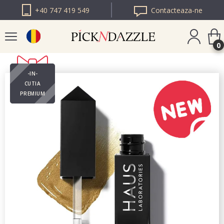
+40 747 419 549
Contacteaza-ne
0
-IN-
PICK N DAZZLE
CUTIA
BULGARIA
PREMIUM
PICK N DAZZLE
EUROPA