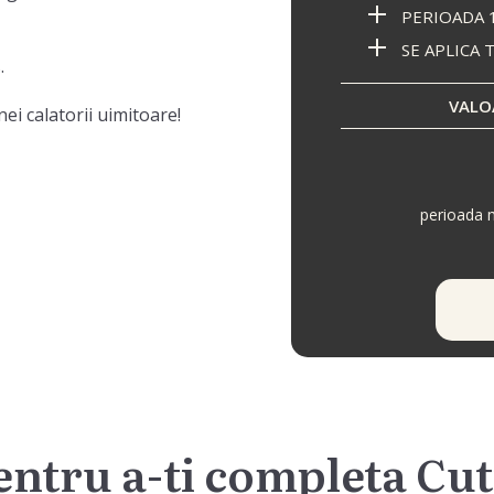
PERIOADA 1
SE APLICA 
.
VALO
ei calatorii uimitoare!
perioada 
entru a-ti completa Cut