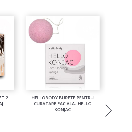
ET 2
HELLOBODY BURETE PENTRU
DOUCCE 
AJ
CURATARE FACIALA- HELLO
PENT
KONJAC