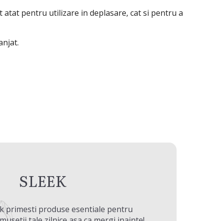
t atat pentru utilizare in deplasare, cat si pentru a
anjat.
SLEEK
ek primesti produse esentiale pentru
musetii tale zilnice asa ca mergi inainte!