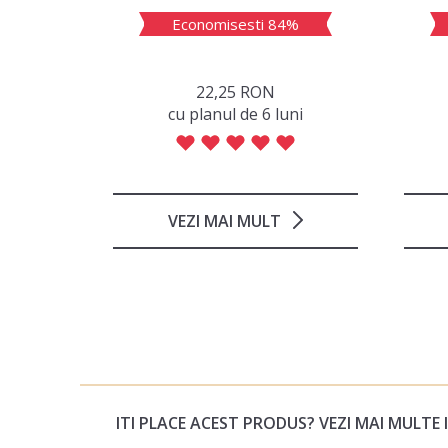
4%
Economisesti 84%
22,25 RON
ni
сu planul de 6 luni
VEZI MAI MULT
ITI PLACE ACEST PRODUS? VEZI MAI MULTE