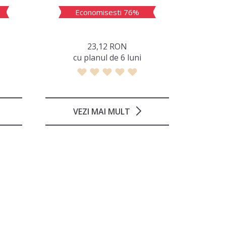
Economisesti 76%
E
23,12 RON
сu planul de 6 luni
с
VEZI MAI MULT
V