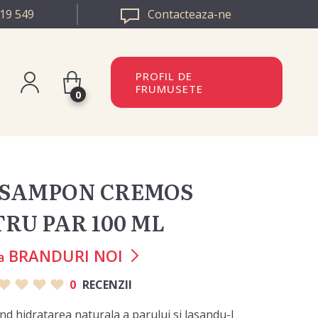
19 549
Contacteaza-ne
PROFIL DE
FRUMUSETE
0
istreaza-te
BULGARIA
n
 SAMPON CREMOS
EUROPA
RU PAR 100 ML
BRANDURI NOI
a
0
RECENZII
nd hidratarea naturala a parului si lasandu-l