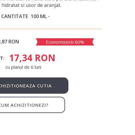
 hidratat si usor de aranjat.
CANTITATE
100 ML
3,87 RON
Economisesti 60%
17,34 RON
T:
сu planul de 6 luni
CHIZITIONEAZA CUTIA
CUM ACHIZITIONEZI?