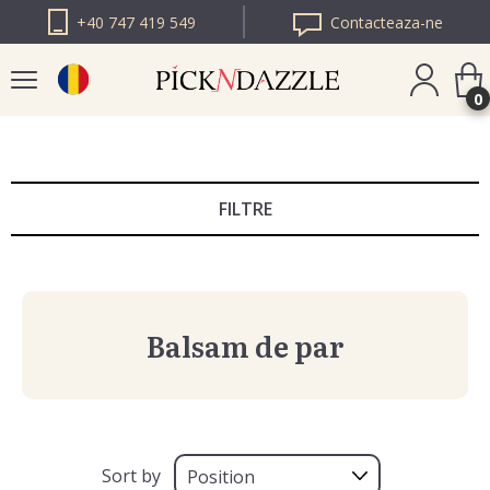
+40 747 419 549
Contacteaza-ne
0
PICK N DAZZLE
BULGARIA
FILTRE
PICK N DAZZLE
EUROPA
Balsam de par
Sort by