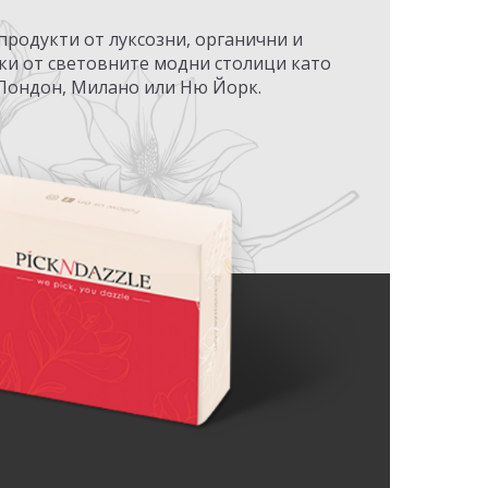
 продукти от луксозни, органични и
ки от световните модни столици като
Лондон, Милано или Ню Йорк.