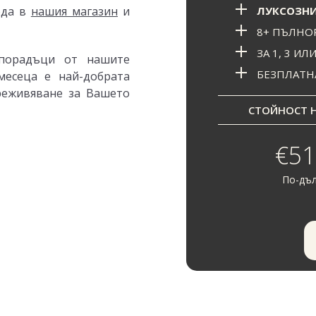
ЛУКСОЗНИ
ода в
нашия магазин
и
8+ ПЪЛНО
ЗА 1, 3 ИЛ
порадъци от нашите
БЕЗПЛАТН
месеца е най-добрата
реживяване за Вашето
СТОЙНОСТ НА
€51
По-дъл