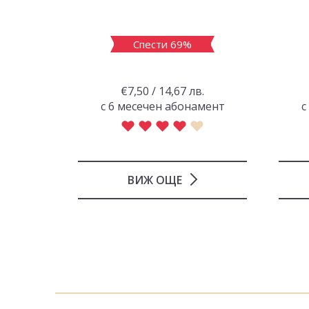
Спести 69%
.
€7,50 / 14,67 лв.
амент
с 6 месечен абонамент
с
ВИЖ ОЩЕ