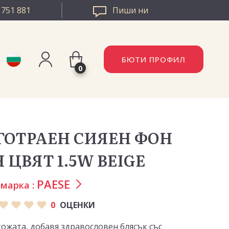
 751 881
Пиши ни
БЮТИ ПРОФИЛ
0
Регистрация
AZZLE РУМЪНИЯ
Вход
ГОТРАЕН СИЯЕН ФОН
ZZLE ЕВРОПА
 ЦВЯТ 1.5W BEIGE
PAESE
марка :
0
ОЦЕНКИ
кожата, добавя здравословен блясък със