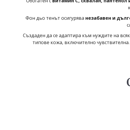
Обогатен с
витамин C, сквалан, пантенол 
Фон дьо тенът осигурява
незабавен и дълг
с
Създаден да се адаптира към нуждите на вся
типове кожа, включително чувствителна. Е