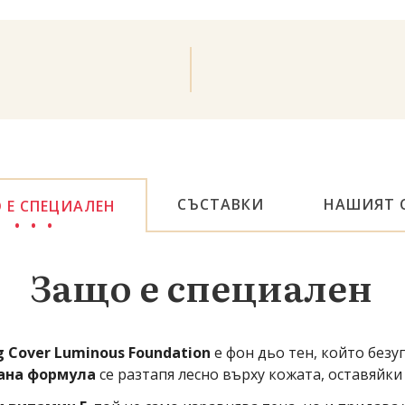
СЪСТАВКИ
НАШИЯТ 
 Е СПЕЦИАЛЕН
Защо е специален
g Cover Luminous Foundation
е фон дьо тен, който безу
ана формула
се разтапя лесно върху кожата, оставяйк