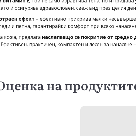
и витамин E
, той не само изравнява тена, но и придав
като ѝ осигурява здравословен, свеж вид през целия ден
отраен ефект
– ефективно прикрива малки несъвършенс
леди и петна, гарантирайки комфорт при всяко нанасяне
ка кожа, предлага
наслагващо се покритие от средно 
фективен, практичен, компактен и лесен за нанасяне – 
Оценка на продуктит