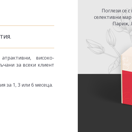
Поглези се с
селективни мар
Париж, 
УТИЯ.
атрактивни, високо-
ъчани за всеки клиент
 за 1, 3 или 6 месеца.