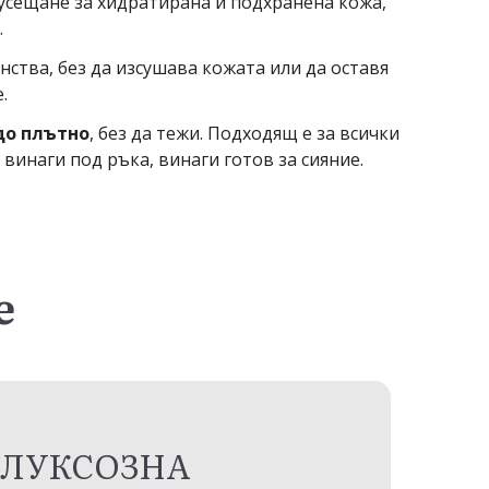
а усещане за хидратирана и подхранена кожа,
.
тва, без да изсушава кожата или да оставя
.
до плътно
, без да тежи. Подходящ е за всички
винаги под ръка, винаги готов за сияние.
е
ЛУКСОЗНА