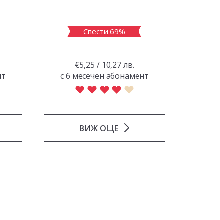
Спести 69%
€5,25 / 10,27 лв.
нт
с 6 месечен абонамент
с 6 
ВИЖ ОЩЕ