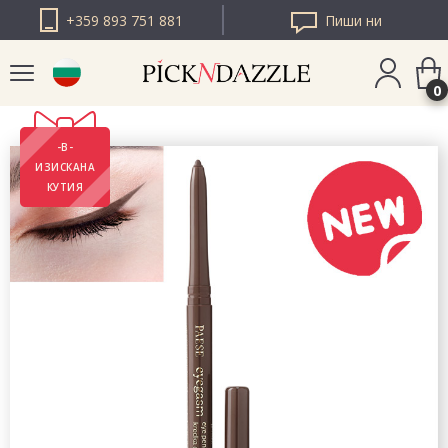
+359 893 751 881
Пиши ни
0
-В-
PICK N DAZZLE
ИЗИСКАНА
РУМЪНИЯ
КУТИЯ
PICK N DAZZLE
ЕВРОПА