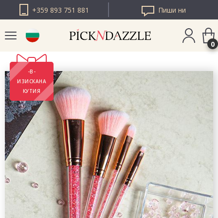
+359 893 751 881
Пиши ни
0
-В-
PICK N DAZZLE
ИЗИСКАНА
РУМЪНИЯ
КУТИЯ
PICK N DAZZLE
ЕВРОПА