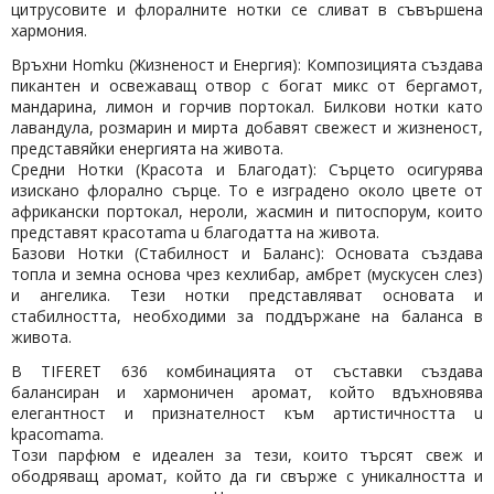
цитрусовите и флоралните нотки се сливат в съвършена
хармония.
Връхни Homku (Жизненост и Енергия): Композицията създава
пикантен и освежаващ отвор с богат микс от бергамот,
мандарина, лимон и горчив портокал. Билкови нотки като
лавандула, розмарин и мирта добавят свежест и жизненост,
представяйки енергията на живота.
Средни Нотки (Красота и Благодат): Сърцето осигурява
изискано флорално сърце. То е изградено около цвете от
африкански портокал, нероли, жасмин и питоспорум, които
представят красотаma u благодатта на живота.
Базови Нотки (Стабилност и Баланс): Основата създава
топла и земна основа чрез кехлибар, амбрет (мускусен слез)
и ангелика. Тези нотки представляват основата и
стабилността, необходими за поддържане на баланса в
живота.
B TIFERET 636 комбинацията от съставки създава
балансиран и хармоничен аромат, който вдъхновява
елегантност и признателност към артистичността u
kpacomama.
Този парфюм е идеален за тези, които търсят свеж и
ободряващ аромат, който да ги свърже с уникалността и