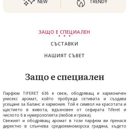
NEW
TRENDY
ЗАЩО Е СПЕЦИАЛЕН
СЪСТАВКИ
НАШИЯТ СЪВЕТ
Защо е специален
Парфюм TIFERET 636 е свеж, ободряващ и хармоничен
унисекс аромат, който пробужда сетивата и създава
усещане за баланс и хармония. Той е символ на красотата и
щастието в живота, вдъхновен от сефирата Tiferet и
числото 6 в нумерологията (любов и грижа).
Свежият и ободряващ аромат в този парфюм ви пренася
директно в слънчева средиземноморска градина, където