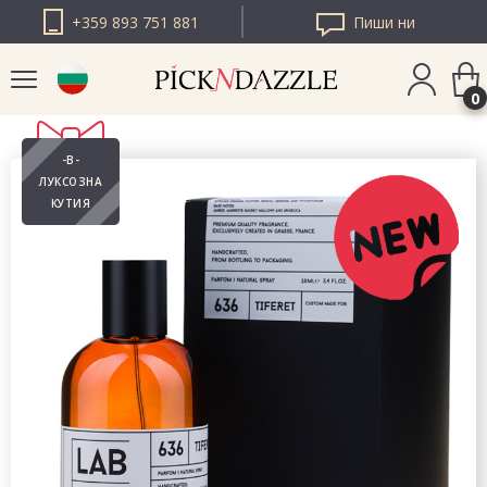
+359 893 751 881
Пиши ни
0
-В-
PICK N DAZZLE
ЛУКСОЗНА
РУМЪНИЯ
КУТИЯ
PICK N DAZZLE
ЕВРОПА