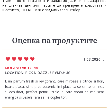
тържеството на живота. Независимо дали се наслаждавате
на слънчев ден или търсите да прегърнете красотата и
щастието, TIFERET 636 е задължителен избор.
Оценка на продуктите
1.03.2026 г.
MOCANU VICTORIA
LOCATION: PICK N DAZZLE РУМЪНИЯ
E un parfum fresh si revigorant, care miroase a citrice si flori,
foarte placut si nu prea puternic. Imi place ca se simte luminos
si echilibrat, perfect pentru zilele in care vreau sa ma simt
energica si vesela fara sa fie coplesitor.