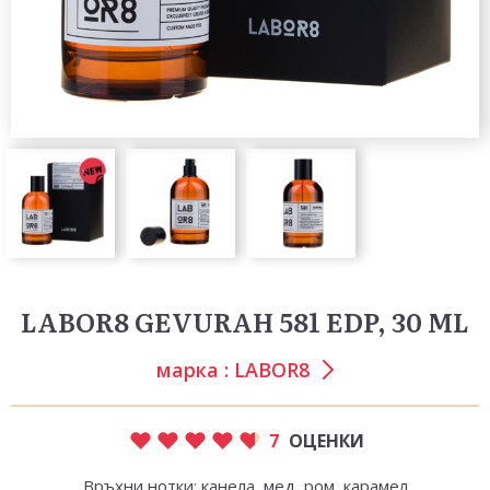
LABOR8 GEVURAH 581 EDP, 30 ML
марка :
LABOR8
7
ОЦЕНКИ
Връхни нотки: канела, мед, ром, карамел