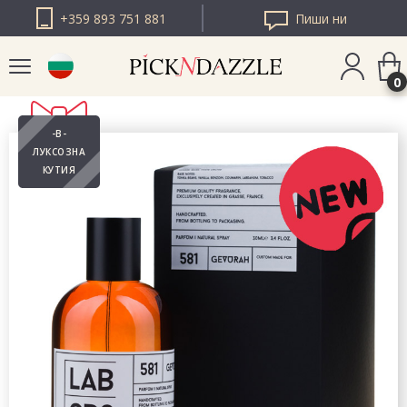
+359 893 751 881
Пиши ни
0
-В-
PICK N DAZZLE
ЛУКСОЗНА
РУМЪНИЯ
КУТИЯ
PICK N DAZZLE
ЕВРОПА