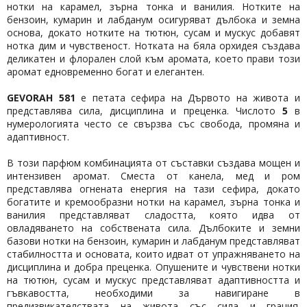
нотки на карамел, зърна тонка и ванилия. Нотките на
бензоин, кумарин и лабданум осигуряват дълбока и земна
основа, докато нотките на тютюн, сусам и мускус добавят
нотка дим и чувственост. Нотката на бяла орхидея създава
деликатен и флорален слой към аромата, което прави този
аромат едновременно богат и елегантен.
GEVORAH 581
е петата сефира на Дървото на живота и
представлява сила, дисциплина и преценка. Числото
5
в
нумерологията често се свързва със свобода, промяна и
адаптивност.
В този парфюм комбинацията от съставки създава мощен и
интензивен аромат. Сместа от канела, мед и ром
представлява огнената енергия на тази сефира, докато
богатите и кремообразни нотки на карамел, зърна тонка и
ванилия представляват сладостта, която идва от
овладяването на собствената сила. Дълбоките и земни
базови нотки на бензоин, кумарин и лабданум представляват
стабилността и основата, които идват от упражняването на
дисциплина и добра преценка. Опушените и чувствени нотки
на тютюн, сусам и мускус представляват адаптивността и
гъвкавостта, необходими за навигиране в
предизвикателствата на живота със сила и грация.