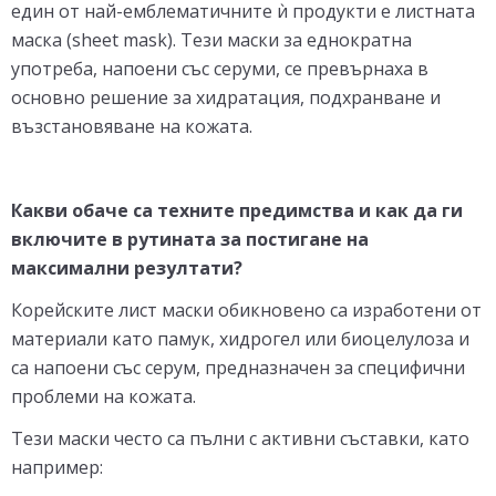
един от най-емблематичните ѝ продукти е листната
маска (sheet mask). Тези маски за еднократна
употреба, напоени със серуми, се превърнаха в
основно решение за хидратация, подхранване и
възстановяване на кожата.
Какви обаче са техните предимства и как да ги
включите в рутината за постигане на
максимални резултати?
Корейските лист маски обикновено са изработени от
материали като памук, хидрогел или биоцелулоза и
са напоени със серум, предназначен за специфични
проблеми на кожата.
Тези маски често са пълни с активни съставки, като
например: