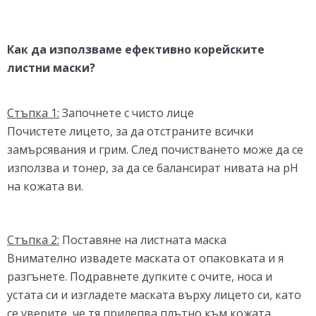
Как да използваме ефективно корейските
листни маски?
Стъпка 1:
Започнете с чисто лице
Почистете лицето, за да отстраните всички
замърсявания и грим. След почистването може да се
използва и тонер, за да се балансират нивата на рН
на кожата ви.
Стъпка 2:
Поставяне на листната маска
Внимателно извадете маската от опаковката и я
разгънете. Подравнете дупките с очите, носа и
устата си и изгладете маската върху лицето си, като
се уверите, че тя прилепва плътно към кожата.