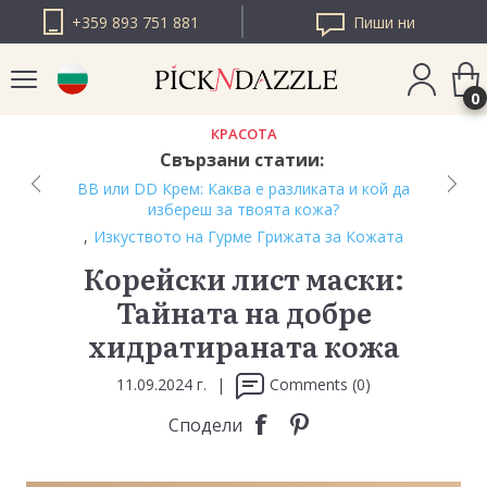
+359 893 751 881
Пиши ни
0
КРАСОТА
Свързани статии:
PICK N DAZZLE
BB или DD Крем: Каква е разликата и кой да
РУМЪНИЯ
избереш за твоята кожа?
,
Изкуството на Гурме Грижата за Кожата
PICK N DAZZLE
ЕВРОПА
Корейски лист маски:
Тайната на добре
хидратираната кожа
11.09.2024 г.
|
Comments (0)
Сподели