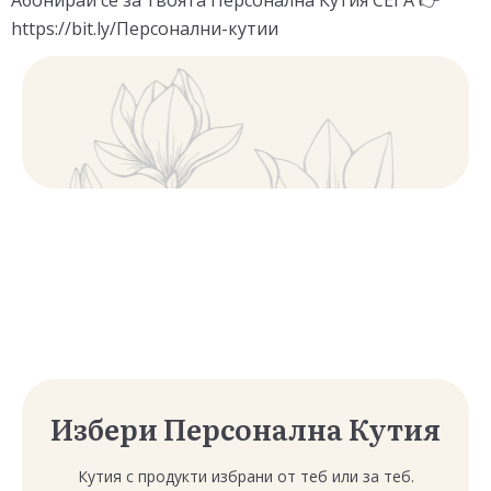
Абонирай се за твоята Персонална Кутия СЕГА 👉
https://bit.ly/Персонални-кутии
Избери Персонална Кутия
Кутия с продукти избрани от теб или за теб.