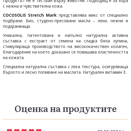
Продуктът не е тестван върху животни. Подходящ е за хора
с нежна и чувствителна кожа.
COCOSOLIS Stretch Mark
представлява микс от специално
подбрани: Био, студено-пресовани масла – леки, нежни и
подхранващи.
Уникална, патентована и напълно натурална активна
съставка с екстракт от семена на сладка бяла лупина,
стимулираща производството на висококачествен колаген,
благодарение на което доказано се повишава еластичността
на кожата.
Специална натурална съставка с лека текстура, осигуряваща
бързото и лесно попиване на маслата. Натурален витамин Е.
Оценка на продуктите