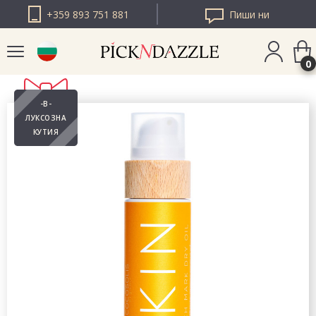
+359 893 751 881
Пиши ни
0
-В-
PICK N DAZZLE
ЛУКСОЗНА
РУМЪНИЯ
КУТИЯ
PICK N DAZZLE
ЕВРОПА