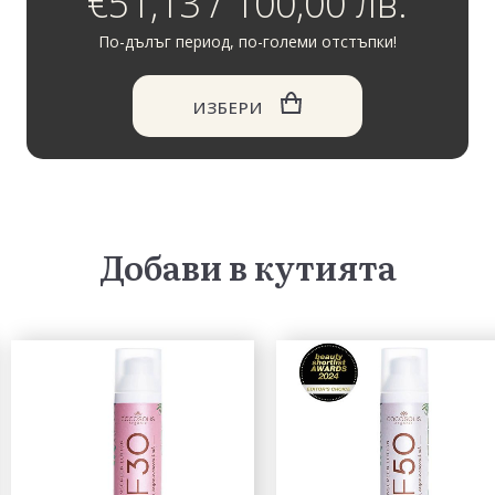
€51,13 / 100,00 лв.
По-дълъг период, по-големи отстъпки!
ИЗБЕРИ
Добави в кутията