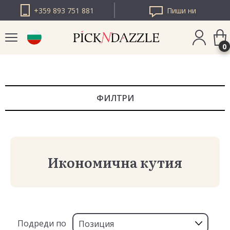
+359 893 751 881
Пиши ни
0
PICK N DAZZLE
РУМЪНИЯ
ФИЛТРИ
PICK N DAZZLE
ЕВРОПА
Икономична кутия
Подреди по