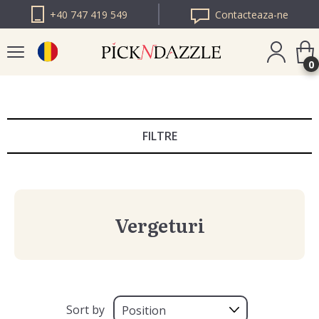
+40 747 419 549
Contacteaza-ne
0
PICK N DAZZLE
BULGARIA
FILTRE
PICK N DAZZLE
EUROPA
Vergeturi
Sort by