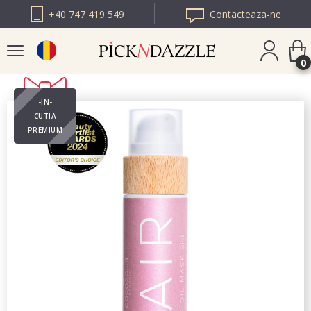
+40 747 419 549
Contacteaza-ne
0
-IN-
PICK N DAZZLE
CUTIA
BULGARIA
PREMIUM
PICK N DAZZLE
EUROPA