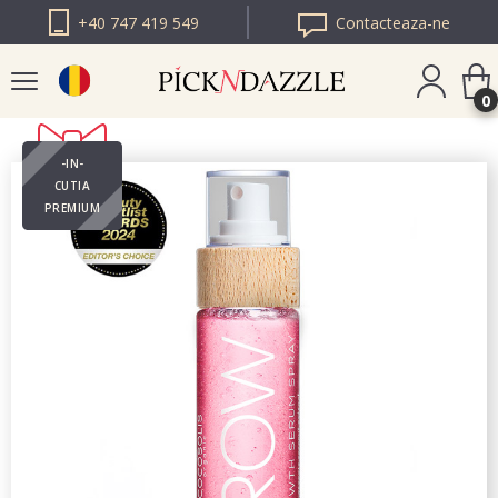
+40 747 419 549
Contacteaza-ne
0
-IN-
PICK N DAZZLE
CUTIA
BULGARIA
PREMIUM
PICK N DAZZLE
EUROPA