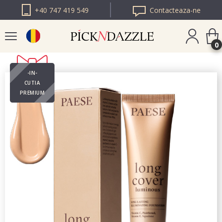
+40 747 419 549
Contacteaza-ne
0
-IN-
PICK N DAZZLE
CUTIA
BULGARIA
PREMIUM
PICK N DAZZLE
EUROPA