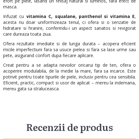
efort pe piele, lasand un finisaj natural si luminos, fara efect de
masca.
Infuzat cu
vitamina C, squalane, panthenol si vitamina E
,
acesta nu doar uniformizeaza tenul, ci ofera si o senzatie de
hidratare si hranire, conferindu-i un aspect sanatos si revigorat
care dureaza toata ziua.
Ofera rezultate imediate si de lunga durata – acopera eficient
micile imperfectiuni fara sa usuce pielea si fara sa lase urme sau
pete, asigurand confort dupa fiecare aplicare.
Creat pentru a se adapta nevoilor oricarui tip de ten, ofera o
acoperire modulabila, de la medie la mare, fara sa incarce.
Este
potrivit pentru toate tipurile de piele, inclusiv pentru cea sensibila.
Eficient, practic, compact si usor de aplicat – mereu la indemana,
mereu gata sa straluceasca.
Recenzii de produs