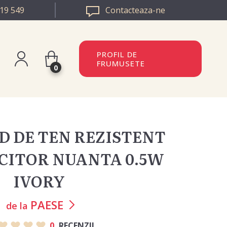
19 549
Contacteaza-ne
PROFIL DE
FRUMUSETE
0
istreaza-te
BULGARIA
n
D DE TEN REZISTENT
EUROPA
UCITOR NUANTA 0.5W
IVORY
PAESE
de la
0
RECENZII