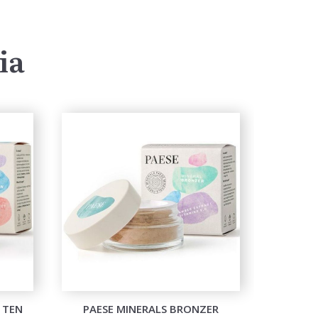
ia
 TEN
PAESE MINERALS BRONZER
PAESE MI