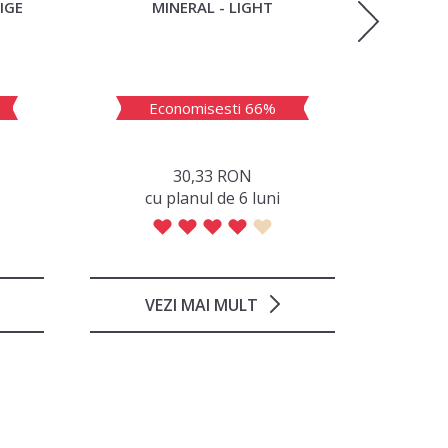
IGE
MINERAL - LIGHT
Economisesti 66%
E
30,33 RON
сu planul de 6 luni
с
VEZI MAI MULT
V