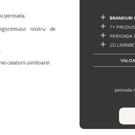
 si perioada.
BRANDURI 
7+ PRODUS
lgoritmului nostru de
PERIOADA 1
CU LIVRARE
.
VALOA
ei calatorii uimitoare!
perioada 