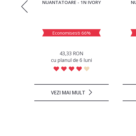
0 ML
NUANTATOARE - 1N IVORY
N
3%
Economisesti 66%
43,33 RON
ni
сu planul de 6 luni
VEZI MAI MULT