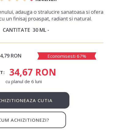
nului, adauga o stralucire sanatoasa si ofera
u un finisaj proaspat, radiant si natural.
CANTITATE
30 ML
4,79 RON
Economisesti 67%
34,67 RON
T:
сu planul de 6 luni
CHIZITIONEAZA CUTIA
CUM ACHIZITIONEZI?