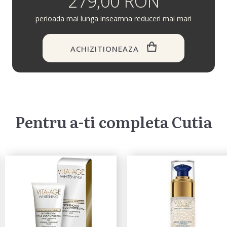
279,00 RON
perioada mai lunga inseamna reduceri mai mari
ACHIZITIONEAZA
Pentru a-ti completa Cutia