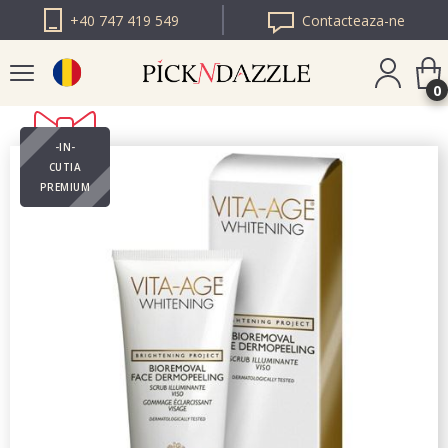
+40 747 419 549
Contacteaza-ne
0
-IN-
PICK N DAZZLE
CUTIA
BULGARIA
PREMIUM
PICK N DAZZLE
EUROPA