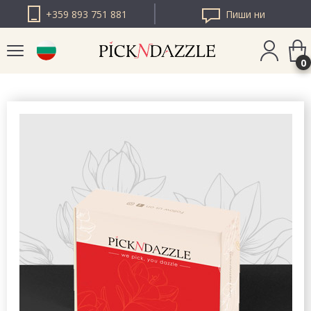
+359 893 751 881
Пиши ни
0
PICK N DAZZLE
РУМЪНИЯ
PICK N DAZZLE
ЕВРОПА