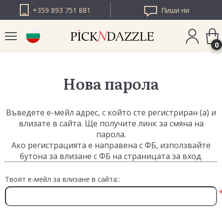
+359 893 751 881
Пиши ни
0
Нова парола
PICK N DAZZLE
РУМЪНИЯ
PICK N DAZZLE
Въведете е-мейл адрес, с който сте регистриран (а) и
ЕВРОПА
влизате в сайта. Ще получите линк за смяна на
парола.
Ако регистрацията е направена с ФБ, използвайте
бутона за влизане с ФБ на страницата за вход.
Твоят е-мейл за влизане в сайта::