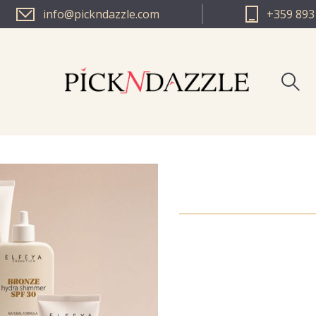
info@pickndazzle.com
+359 893
PICK N D
PICK N DA