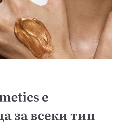
metics е
а за всеки тип