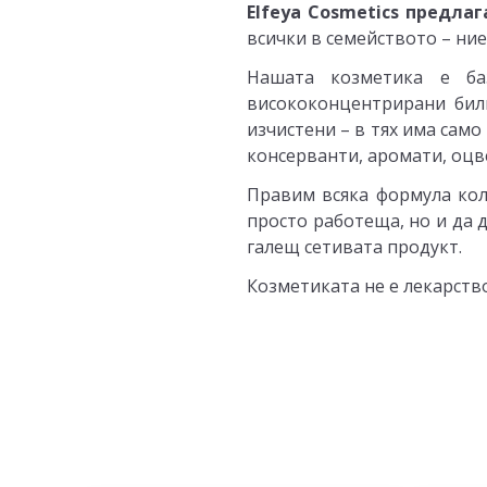
Elfeya Cosmetics предла
всички в семейството – ние 
Нашата козметика е ба
висококонцентрирани билк
изчистени – в тях има сам
консерванти, аромати, оцв
Правим всяка формула колк
просто работеща, но и да 
галещ сетивата продукт.
Козметиката не е лекарство