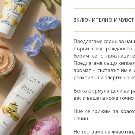
ВКЛЮЧИТЕЛНО И ЧУВСТ
Предлагаме серии за наш
първи след раждането.
борим се с признаците
Предлагаме също хипоале
аромат – съставът им е 
реактивна и алергична к
Всяка формула цели да р
вас и вашата кожа точно 
Ние се грижим за красо
начин.
Не тестваме на животни,