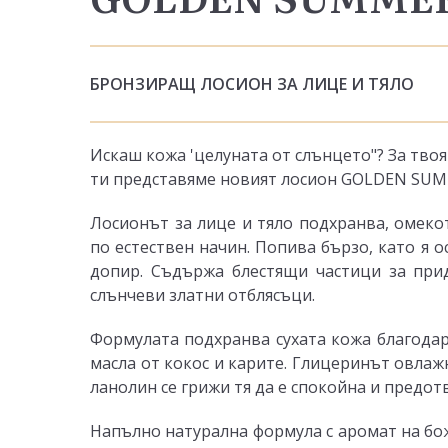
БРОНЗИРАЩ ЛОСИОН ЗА ЛИЦЕ И ТЯЛО
Искаш кожа 'целуната от слънцето"? За твоя
ти представяме новият лосион GOLDEN SUM
Лосионът за лице и тяло подхранва, омеко
по естествен начин. Попива бързо, като я о
допир. Съдържа блестящи частици за при
слънчеви златни отблясъци.
Формулата подхранва сухата кожа благода
масла от кокос и карите. Глицеринът овлаж
ланолин се грижи тя да е спокойна и предот
Напълно натурална формула с аромат на бо