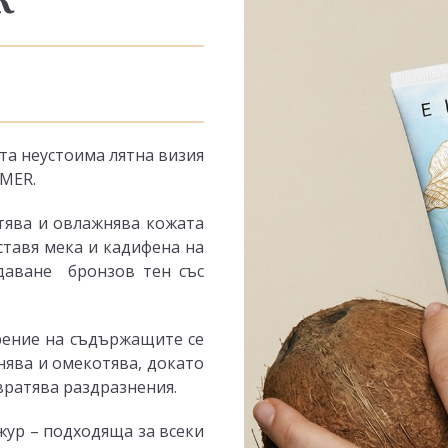
та неустоима лятна визия
MER.
тява и овлажнява кожата
ставя мека и кадифена на
даване бронзов тен със
рение на съдържащите се
нява и омекотява, докато
вратява раздразнения.
жур – подходяща за всеки