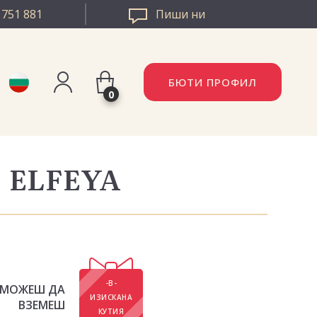
 751 881
Пиши ни
БЮТИ ПРОФИЛ
0
Регистрация
AZZLE РУМЪНИЯ
ELFEYA
Вход
ZZLE ЕВРОПА
-В-
МОЖЕШ ДА
ИЗИСКАНА
ВЗЕМЕШ
КУТИЯ