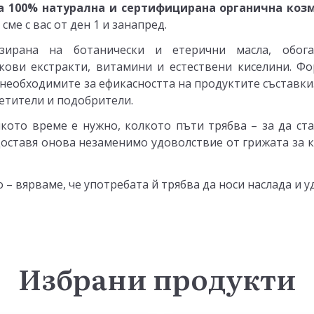
га 100% натурална и сертифицирана органична коз
сме с вас от ден 1 и занапред.
зирана на ботанически и етерични масла, обога
ови екстракти, витамини и естествени киселини. Ф
о необходимите за ефикасността на продуктите съставки
етители и подобрители.
ото време е нужно, колкото пъти трябва – за да ста
доставя онова незаменимо удоволствие от грижата за к
 – вярваме, че употребата й трябва да носи наслада и 
Избрани продукти