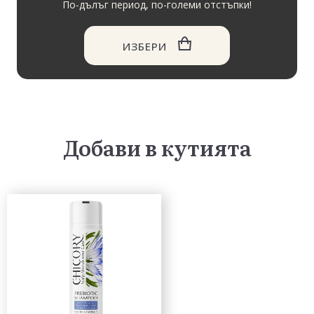
По-дълъг период, по-големи отстъпки!
ИЗБЕРИ
Добави в кутията