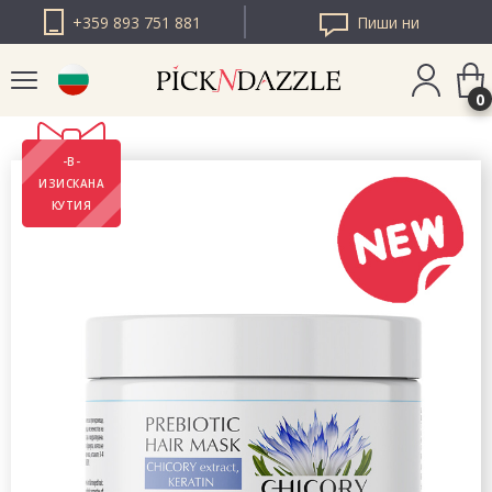
+359 893 751 881
Пиши ни
0
-В-
PICK N DAZZLE
ИЗИСКАНА
РУМЪНИЯ
КУТИЯ
PICK N DAZZLE
ЕВРОПА