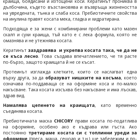
краища, боядисани и изтощени коси. Кератинът прониква в
дълбочина, където възстановява и възвръща жизнеността
на увредената, тънка и слаба коса. Пребиотичните свойства
на инулина правят косата мека, гладка и хидратирана.
Подходяща е за жени с комбинирани проблеми като мазен
скалп и сухи краища, тъй като е с лека формула, която не
омазнява и не утежнява косата.
Кератинът
заздравява и укрепва косата така, че да не
се къса лесно
. Това създава впечатлението, че тя расте
по-бързо, защото краищата й не се късат.
Протеинът изглажда клетките, които се наслагват една
върху друга, за да
образуват нишките на косъма
, което
означава по-поддаваща се на оформяне коса и по-малко
накъсване. Така косата изсъхва без накъсване и има лъскав,
здрав вид.
Намалява цепенето на краищата
, като временно
съединява косата.
Пребиотичната маска
CHICORY
прави косата по-податлива
на оформяне, особено ако е къдрава или гъста. Ако
постоянно
третираме косата си с топлинни уреди за
оформяне
(преса, маша, сешоар и т.н.) ще забележим и по-