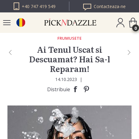
+40 747 419 549
Contacteaza-ne
0
FRUMUSETE
Ai Tenul Uscat si
PICK N DAZZLE
Descuamat? Hai Sa-l
BULGARIA
Reparam!
PICK N DAZZLE
EUROPA
14.10.2023
|
Distribuie