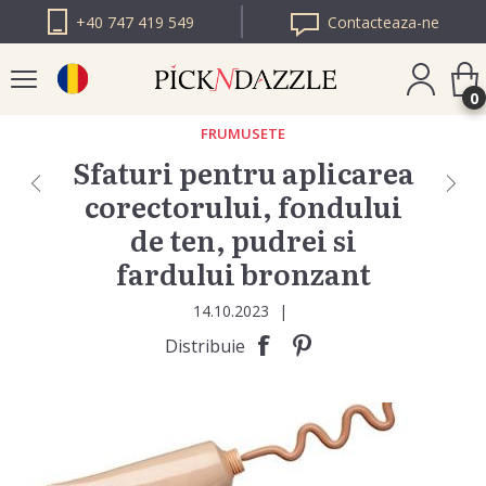
+40 747 419 549
Contacteaza-ne
0
FRUMUSETE
Sfaturi pentru aplicarea
PICK N DAZZLE
corectorului, fondului
BULGARIA
de ten, pudrei si
PICK N DAZZLE
EUROPA
fardului bronzant
14.10.2023
|
Distribuie