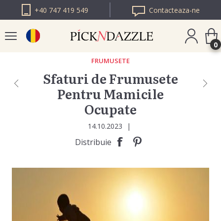
+40 747 419 549
Contacteaza-ne
0
FRUMUSETE
Sfaturi de Frumusete
PICK N DAZZLE
Pentru Mamicile
BULGARIA
Ocupate
PICK N DAZZLE
EUROPA
14.10.2023
|
Distribuie