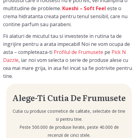
produsul care il folosesti nu e potrivit, vei intampina o
multitudine de probleme.
Kueshi – Soft Feel
este o
crema hidratanta creata pentru tenul sensibil, care nu
contine parfum sau parabeni.
Fii alaturi de micutul tau si investeste in rutina ta de
ingrijire pentru a arata impecabil! Noi ne vom ocupa de
asta – completeaza-ti
Profilul de Frumusete
pe
Pick N
Dazzle
, iar noi vom selecta o serie de produse alese cu
cea mai mare grija, in asa fel incat sa fie potrivite pentru
tine.
Alege-Ti Cutia De Frumusete
Cutia cu produse cosmetice de calitate, selectate de tine
si pentru tine.
Peste 500.000 de produse livrate, peste 40.000 de
recenzii de cinci stele.