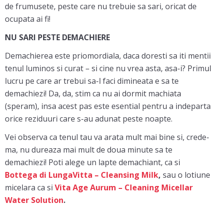
de frumusete, peste care nu trebuie sa sari, oricat de
ocupata ai fi!
NU SARI PESTE DEMACHIERE
Demachierea este priomordiala, daca doresti sa iti mentii
tenul luminos si curat – si cine nu vrea asta, asa-i? Primul
lucru pe care ar trebui sa-l faci dimineata e sa te
demachiezi! Da, da, stim ca nu ai dormit machiata
(speram), insa acest pas este esential pentru a indeparta
orice reziduuri care s-au adunat peste noapte.
Vei observa ca tenul tau va arata mult mai bine si, crede-
ma, nu dureaza mai mult de doua minute sa te
demachiezi! Poti alege un lapte demachiant, ca si
Bottega di LungaVitta – Cleansing Milk
,
sau o lotiune
micelara ca si
Vita Age Aurum – Cleaning Micellar
Water Solution
.