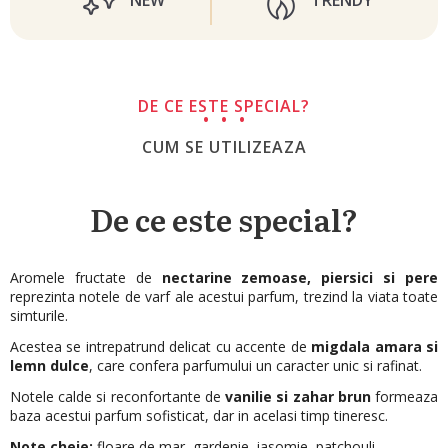
NEW
TRENDY
DE CE ESTE SPECIAL?
CUM SE UTILIZEAZA
De ce este special?
Aromele fructate de
nectarine zemoase, piersici si pere
reprezinta notele de varf ale acestui parfum, trezind la viata toate
simturile.
Acestea se intrepatrund delicat cu accente de
migdala amara si
lemn dulce
, care confera parfumului un caracter unic si rafinat.
Notele calde si reconfortante de
vanilie si zahar brun
formeaza
baza acestui parfum sofisticat, dar in acelasi timp tineresc.
Note cheie:
floare de mar, gardenie, iasomie, patchouli.