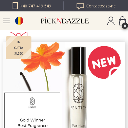
+40 747 419 549
Contacteaza-ne
0
-IN-
PICK N DAZZLE
CUTIA
BULGARIA
SLEEK
PICK N DAZZLE
EUROPA