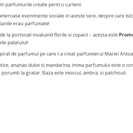
din parfumurile create pentru curteni.
umeroase evenimente sociale in aceste sere, despre care ist
tanile erau parfumate!
 la portocali invaluind florile si copacii – acesta este
Prome
ile palatului!
pirat de parfumul pe care l-a creat parfumierul Mariei Anto
atice, ananas dulce si mandarina; inima parfumului este o c
e porumb la gratar. Baza este moscul, ambra, si patchouli.