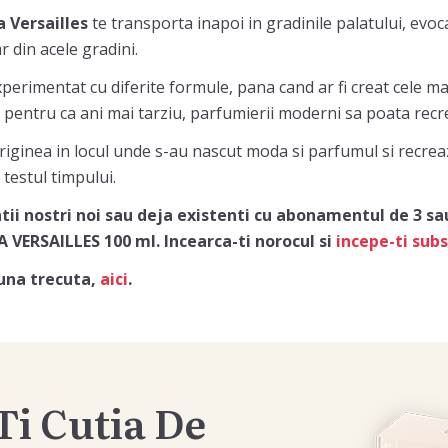
 Versailles
te transporta inapoi in gradinile palatului, evo
 din acele gradini.
xperimentat cu diferite formule, pana cand ar fi creat cele ma
, pentru ca ani mai tarziu, parfumierii moderni sa poata recr
originea in locul unde s-au nascut moda si parfumul si recre
 testul timpului.
ntii nostri noi sau deja existenti cu abonamentul de 3 s
A VERSAILLES
100 ml.
Incearca-ti norocul si
incepe-ti sub
luna trecuta,
aici
.
Ti Cutia De