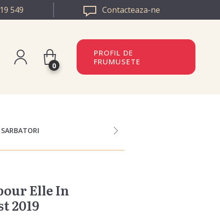
19 549
Contacteaza-ne
PROFIL DE
FRUMUSETE
0
istreaza-te
BULGARIA
n
EUROPA
 SARBATORI
our Elle In
t 2019