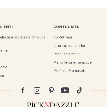
CLIENTI
CONTUL MEU
electezi produsele din Cutia
Contul meu
Istoricul comenzilor
za-ne
Produsele mele
Planurile curente active
onala
Profil de Frumusete
ice