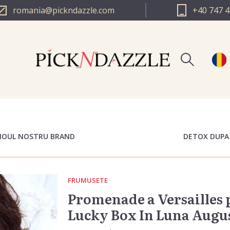
romania@pickndazzle.com
+40 747 4
Inreg
PICK N DAZZLE 
Log i
PICK N DAZZLE 
 NOUL NOSTRU BRAND
DETOX DUPA
FRUMUSETE
Promenade a Versailles p
Lucky Box In Luna Augus