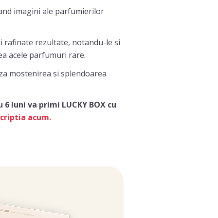
cand imagini ale parfumierilor
i rafinate rezultate, notandu-le si
ea acele parfumuri rare.
aza mostenirea si splendoarea
au 6 luni va primi LUCKY BOX cu
scriptia acum.