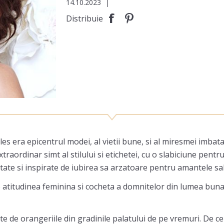
14.10.2023
|
Distribuie
illes era epicentrul modei, al vietii bune, si al miresmei imb
extraordinar simt al stilului si etichetei, cu o slabiciune pen
ate si inspirate de iubirea sa arzatoare pentru amantele sal
atitudinea feminina si cocheta a domnitelor din lumea buna 
e de orangeriile din gradinile palatului de pe vremuri. De ce