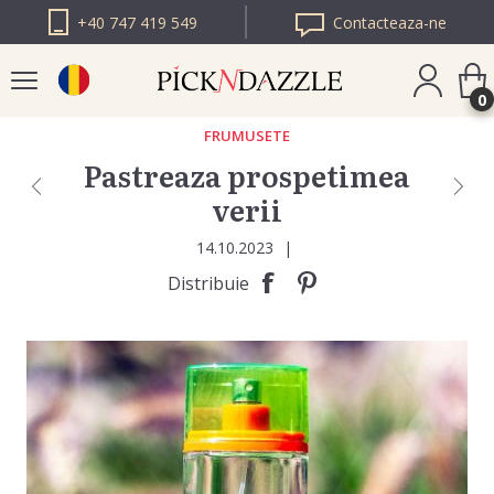
+40 747 419 549
Contacteaza-ne
0
FRUMUSETE
Pastreaza prospetimea
PICK N DAZZLE
verii
BULGARIA
PICK N DAZZLE
14.10.2023
|
EUROPA
Distribuie